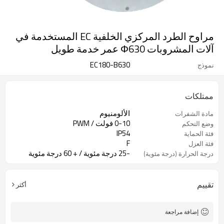
مراوح الطرد المركزي الخلفية EC المستخدمة في
آلات المشروبات Φ630 عمر خدمة طويل
EC180-B630
نموذج
ممتلكات
الألومنيوم
مادة الشفرات
0-10 فولت / PWM
وضع التحكم
IP54
فئة الحماية
F
فئة العزل
-25 درجة مئوية / + 60 درجة مئوية
درجة الحرارة (درجة مئوية)
تقييم
أكثر
إضافة مراجعة