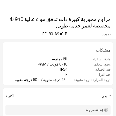
مراوح محورية كبيرة ذات تدفق هواء عالية Φ 910
مخصصة لعمر خدمة طويل
EC180-A910-B
نموذج
ممتلكات
الألومنيوم
مادة الشفرات
0-10 فولت / PWM
وضع التحكم
IP54
فئة الحماية
F
فئة العزل
-25 درجة مئوية / + 60 درجة مئوية
درجة الحرارة (درجة مئوية)
تقييم
أكثر
إضافة مراجعة