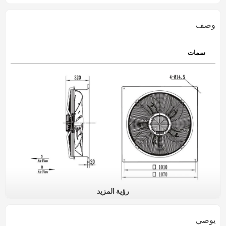
وصف
سمات
رؤية المزيد
EC180-A910-B
مراوح محورية كبيرة
وصف المنتج:
يوصي