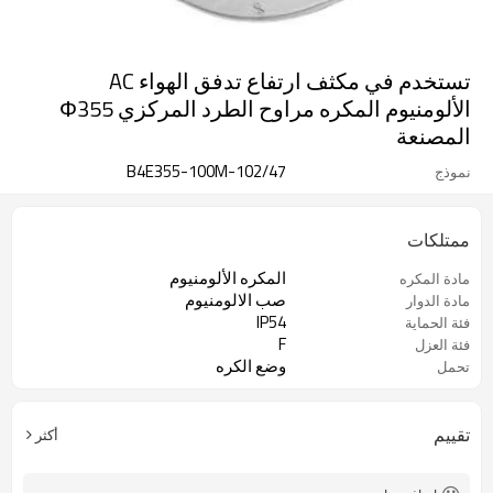
تستخدم في مكثف ارتفاع تدفق الهواء AC
الألومنيوم المكره مراوح الطرد المركزي Φ355
المصنعة
B4E355-100M-102/47
نموذج
ممتلكات
المكره الألومنيوم
مادة المكره
صب الالومنيوم
مادة الدوار
IP54
فئة الحماية
F
فئة العزل
وضع الكره
تحمل
تقييم
أكثر