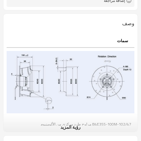
إضافة مراجعة
وصف
سمات
B4E355-100M-102/47 مراوح طرد مركزي من الألومنيوم
رؤية المزيد
وصف المنتج:
تغطي سلسلة مروحة الطرد المركزي المنحنية للخلف التي تعمل بمحرك دوار