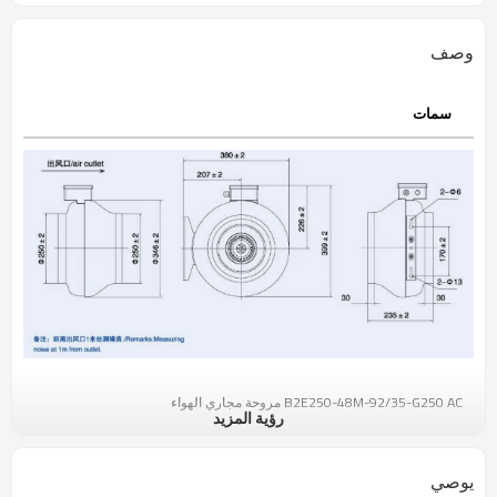
وصف
سمات
B2E250-48M-92/35-G250 AC مروحة مجاري الهواء
رؤية المزيد
وصف المنتج:
تغطي سلسلة مروحة الطرد المركزي المنحنية للخلف التي تعمل بمحرك دوار
يوصي
خارجي بتيار متردد نطاق قطر من φ133 إلى φ560 مم ، مع أقصى حجم هواء