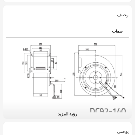
وصف
سمات
DC92-140
رؤية المزيد
وصف المنتج:
مصنع YADE يصنع مروحة طرد مركزي أمامية EC و DC ، لدينا مدخل واحد ومدخل
يوصي
مزدوج ، ومنتجات ذات مدخل واحد تغطي نطاق قطر من φ120 إلى φ277 مم ،