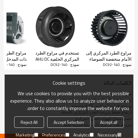
والمدخل المزدوج من φ120 إلى φ146 مم. الضوضاء ، عمر الخدمة الطويل
وسهولة التركيب. تستخدم المنتجات على نطاق واسع في تنقية الهواء.
وصف المنتج
الفولطية
مراوح الطرد المركزي إلى
تستخدم في مراوح الطرد
مراوح الطرد ال
310
الأمام منخفضة الضوضاء
المركزي الخلفية AHU DC
ذات المدخل الم
نموذج : DC92-140
نموذج : DC92-140
نموذج : DC92-140
DC Φ140 تخصيص
Φ133 Custom
للإسكان Φ146 تخصيص
جهد العمل （V）
280 ~ 340
قوة (W)
75
Cookie settings
الكلمات الدالة
السرعة (دورة في
الدقيقة)
2200
We use cookies to provide you with the best possible
مروحة طرد مركزي إلى الأمام
مصنع الطرد المركزي إلى الأمام بمدخل واحد
experience. They also allow us to analyze user behavior in
DiameterΦ
مروحة الطرد المركزي DC المخصصة
order to constantly improve the website for you.
140
(مم)
ارتفاع ضغط مروحة الطرد المركزي بالجملة
مصنع منفاخ الهواء بالطرد المركزي
الضوضاء
Reject All
Accept Selection
Accept all
مروحة طرد مركزي ذات درجة حرارة عالية
68
(ديسيبل)
Marketing
Preferences
Analytics
Necessary