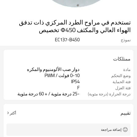
تستخدم في مراوح الطرد المركزي ذات تدفق
الهواء العالي والمكثف Φ450 تخصيص
EC137-B450
نموذج
ممتلكات
دوار صب الألومنيوم والمكره
مادة
0-10 فولت / PWM
وضع التحكم
IP54
فئة الحماية
F
فئة العزل
-25 درجة مئوية / + 60 درجة مئوية
درجة الحرارة (درجة مئوية)
تقييم
أكثر
إضافة مراجعة