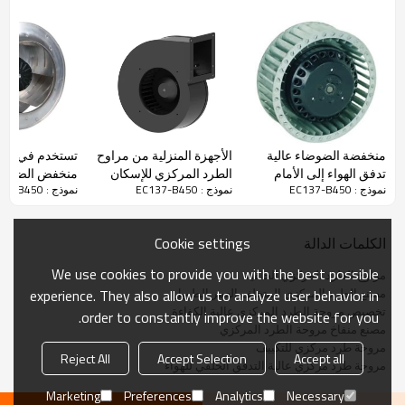
والمدخل المزدوج من φ120 إلى φ146 مم. الضوضاء ، عمر الخدمة الطويل
وسهولة التركيب. تستخدم المنتجات على نطاق واسع في تنقية الهواء.
معايير الأداء
الأجهزة المنزلية من مراوح
تستخدم في مك
منخفضة الضوضاء عالية
الطرد المركزي للإسكان
منخفض الضوضاء
تدفق الهواء إلى الأمام
نموذج : EC137-B450
نموذج : EC137-B450
نموذج : EC137-B450
Φ133 Custome
تدفق الهواء إلى 
مروحة الطرد المركزي
مراوح الطرد ال
Φ200 Custome
Φ355 تخصيص
Cookie settings
الكلمات الدالة
We use cookies to provide you with the best possible
مراوح الطرد المركزي الخلفية
مصنع الطرد المركزي المتخلف العمر الطويل
experience. They also allow us to analyze user behavior in
تخصيص مروحة الطرد المركزي عالية الكفاءة
order to constantly improve the website for you.
مصنع منفاخ مروحة الطرد المركزي
مروحة طرد مركزي للتكييف
Reject All
Accept Selection
Accept all
مروحة طرد مركزي عالية التدفق الخلفي للهواء
Marketing
Preferences
Analytics
Necessary