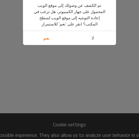
تم الكشف عن وصولك إلى موقع الويب
المحمول على جهاز الكمبيوتر، هل ترغب في
إعادة التوجيه إلى موقع الويب لسطح
المكتب؟ انقر على 'نعم' للاستمرار
لا
نعم
Cookie settings
ssible experience. They also allow us to analyze user behavior in 