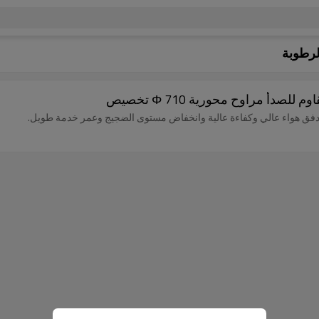
لرطوبة
أ مراوح محورية Φ 710 تخصيص
 بتدفق هواء عالي وكفاءة عالية وانخفاض مستوى الضجيج وعمر خدمة طويل.