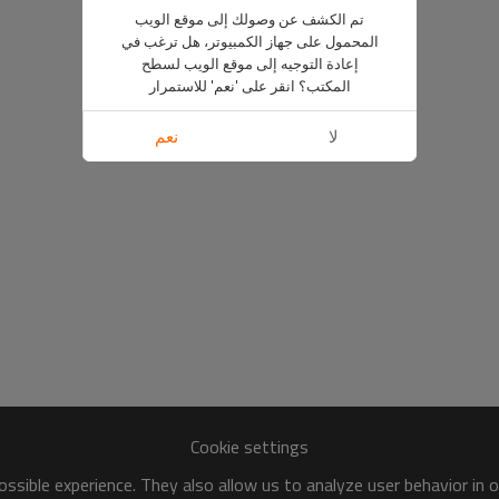
تم الكشف عن وصولك إلى موقع الويب
المحمول على جهاز الكمبيوتر، هل ترغب في
إعادة التوجيه إلى موقع الويب لسطح
المكتب؟ انقر على 'نعم' للاستمرار
لا
نعم
Cookie settings
ssible experience. They also allow us to analyze user behavior in 