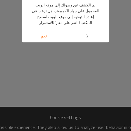
تم الكشف عن وصولك إلى موقع الويب
المحمول على جهاز الكمبيوتر، هل ترغب في
إعادة التوجيه إلى موقع الويب لسطح
المكتب؟ انقر على 'نعم' للاستمرار
لا
نعم
Cookie settings
ssible experience. They also allow us to analyze user behavior in 