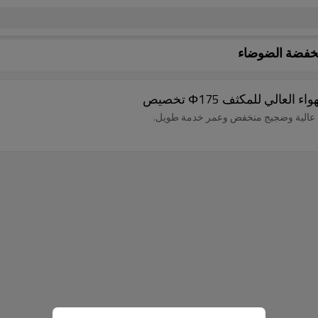
خفضة الضوضاء
لي للمكثف Φ175 تخصيص