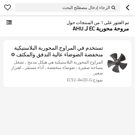
الرجاء إدخال مصطلح البحث
تم العثور على
1
من المنتجات حول
مروحة محورية EC لـ AHU
تستخدم في المراوح المحورية البلاستيكية
منخفضة الضوضاء عالية التدفق والمكثف Φ
400 الشركة المصنعة
المراوح المحورية البلاستيكية هي هيكل مدمج ، تشغل
مساحة صغيرة ، ضوضاء منخفضة ، أداء مستقر ، اهتزاز
صغير.
نموذج:EC92-A400-G