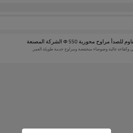
ح محورية Φ 550 الشركة المصنعة
الي وكفاءة عالية وضوضاء منخفضة ومراوح خدمة طويلة العمر.